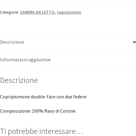
“Tessitura
Toscana
Categorie:
CAMERA DA LETTO
,
Copripiumini
Telerie”
quantità
Descrizione
Informazioni aggiuntive
Descrizione
Copripiumone double-face con due federe
Composizione: 100% Raso di Cotone
Ti potrebbe interessare…