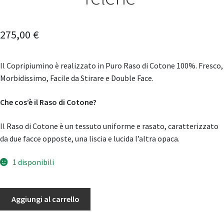
275,00
€
Il Copripiumino è realizzato in Puro Raso di Cotone 100%. Fresco,
Morbidissimo, Facile da Stirare e Double Face.
Che cos’è il Raso di Cotone?
Il Raso di Cotone è un tessuto uniforme e rasato, caratterizzato
da due facce opposte, una liscia e lucida l’altra opaca.
1 disponibili
Parure
Aggiungi al carrello
Copripiumino
Foliage