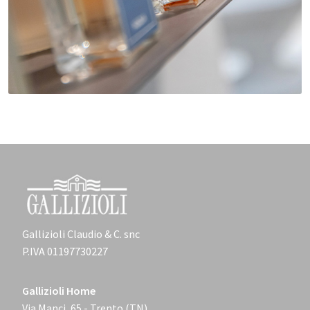
Gallizioli Claudio & C. snc
P.IVA 01197730227
Gallizioli Home
Via Manci, 65 - Trento (TN)