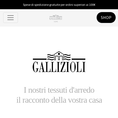
Spese di spedizione gratuite per ordini superiori ai 100€
Spugna
Tappeti
SHOP
PIUMINI E GUANCIALI
Piumino Anallergico
Piumino in Piuma
CUCINA
Accessori
I nostri tessuti d'arredo
Tappeti
il racconto della vostra casa
Tovaglie