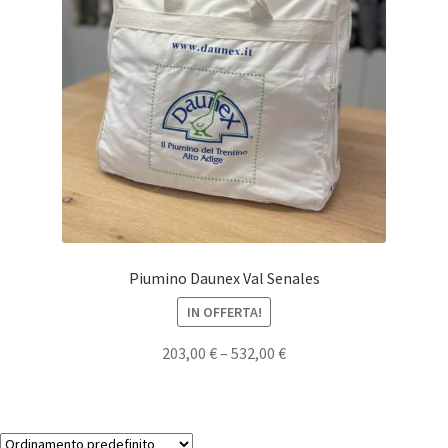
Piumino Daunex Val Senales
IN OFFERTA!
203,00
€
–
532,00
€