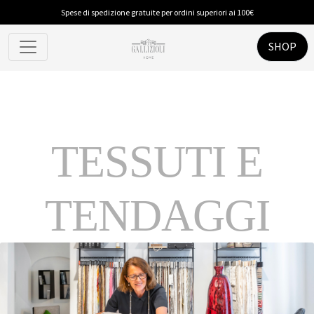
Spese di spedizione gratuite per ordini superiori ai 100€
SHOP
TESSUTI E
TENDAGGI