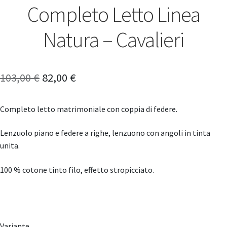
Completo Letto Linea
Natura – Cavalieri
Il
Il
103,00
€
82,00
€
prezzo
prezzo
Completo letto matrimoniale con coppia di federe.
originale
attuale
era:
è:
Lenzuolo piano e federe a righe, lenzuono con angoli in tinta
unita.
103,00 €.
82,00 €.
100 % cotone tinto filo, effetto stropicciato.
Variante