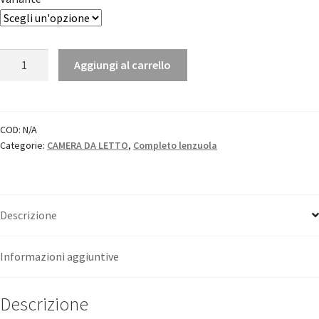
Completo
Aggiungi al carrello
Letto
Linea
Natura
-
COD:
N/A
Categorie:
CAMERA DA LETTO
,
Completo lenzuola
Cavalieri
quantità
Descrizione
Informazioni aggiuntive
Descrizione