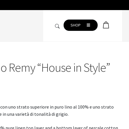
SHOP
o Remy “House in Style”
CAMERA DA LETTO
Copripiumini
Completo lenzuola
Coperte
con uno strato superiore in puro lino al 100% e uno strato
Plaid
 in una varietà di tonalità di grigio.
Trapunte
% pure linen top layer and a bottom layer of percale cotton.