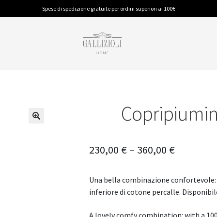
Spese di spedizione gratuite per ordini superiori ai 100€
Copripiumin
BAGNO
PIUMINI E GUANCIALI
CUCINA
Accappatoi
Piumino Anallergico
Accessori
Spugna
Piumino in Piuma
Tappeti
230,00
€
–
360,00
€
Tappeti
Tovaglie
Una bella combinazione confortevole: 
inferiore di cotone percalle. Disponibile
A lovely comfy combination: with a 100