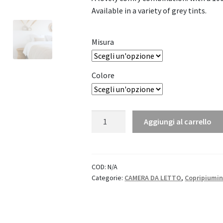
Available in a variety of grey tints.
Misura
Colore
Copripiumino
Aggiungi al carrello
Remy
"House
in
Style"
COD:
N/A
Categorie:
CAMERA DA LETTO
,
Copripiumin
quantità