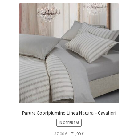
Parure Copripiumino Linea Natura – Cavalieri
IN OFFERTA!
Il
Il
87,00
€
71,00
€