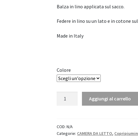
Balza in lino applicata sul sacco.
Federe in lino su un lato e in cotone sul
Made in Italy
Colore
Completo
Aggiungi al carrello
Copripiumino
"Nantes"
-
Bianco
COD:
N/A
Categorie:
CAMERA DA LETTO
,
Copripiumin
Perla