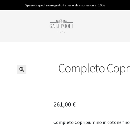
Spese di spedizione gratuite per ordini superiori ai 100€
Completo Copri
BAGNO
PIUMINI E GUANCIALI
CUCINA
Accappatoi
Piumino Anallergico
Accessori
Spugna
Piumino in Piuma
Tappeti
Tappeti
Tovaglie
261,00
€
Completo Copripiumino in cotone “no s