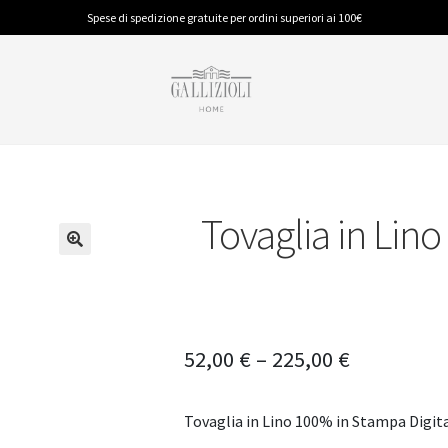
Spese di spedizione gratuite per ordini superiori ai 100€
Tovaglia in Lin
BAGNO
PIUMINI E GUANCIALI
CUCINA
Accappatoi
Piumino Anallergico
Accessori
Spugna
Piumino in Piuma
Tappeti
Tappeti
Tovaglie
52,00
€
–
225,00
€
Tovaglia in Lino 100% in Stampa Digit