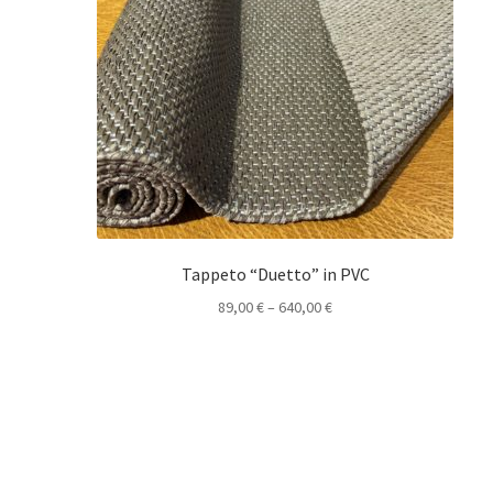
Tappeto “Duetto” in PVC
89,00
€
–
640,00
€