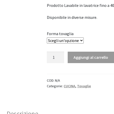
Prodotto Lavabile in lavatrice fino a 40
Disponibile in diverse misure.
Forma tovaglia
Tovaglia
Aggiungi al carrello
in
Lino
Doucers
"Tessitura
COD:
N/A
Categorie:
CUCINA
,
Tovaglie
Toscana
Telerie"
quantità
Descrizione