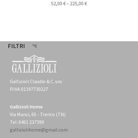
52,00
€
–
225,00
€
FILTRI
Gallizioli Claudio & C. snc
P.IVA 01197730227
Gallizioli Home
Via Manci, 65 - Trento (TN)
Tel: 0461 237399
galliziolihome@gmail.com