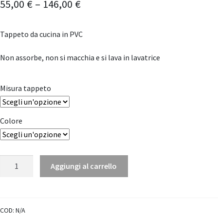
55,00
€
–
146,00
€
Tappeto da cucina in PVC
Non assorbe, non si macchia e si lava in lavatrice
Misura tappeto
Colore
Tappeto
Aggiungi al carrello
"Palas"
in
PVC
quantità
COD:
N/A