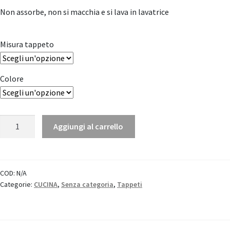
Non assorbe, non si macchia e si lava in lavatrice
Misura tappeto
Colore
Tappeto
Aggiungi al carrello
"Duetto"
in
PVC
quantità
COD:
N/A
Categorie:
CUCINA
,
Senza categoria
,
Tappeti