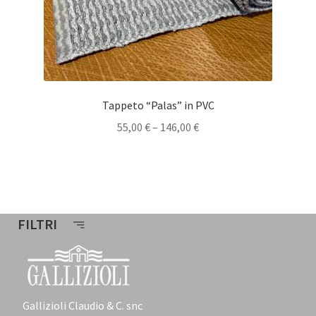
Tappeto “Palas” in PVC
55,00
€
–
146,00
€
FILTRI
Gallizioli Claudio & C. snc