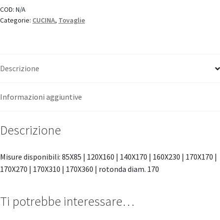
"Tessitura
COD:
N/A
Categorie:
CUCINA
,
Tovaglie
Toscana
Telerie"
quantità
Descrizione
Informazioni aggiuntive
Descrizione
Misure disponibili: 85X85 | 120X160 | 140X170 | 160X230 | 170X170 |
170X270 | 170X310 | 170X360 | rotonda diam. 170
Ti potrebbe interessare…