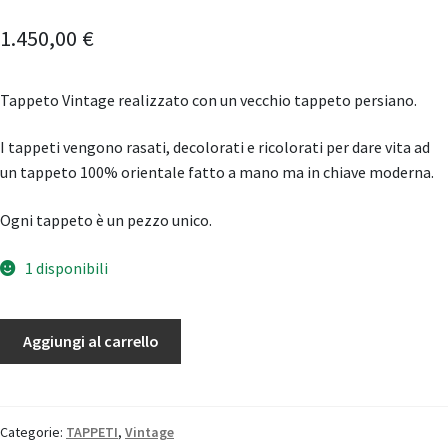
1.450,00
€
Tappeto Vintage realizzato con un vecchio tappeto persiano.
I tappeti vengono rasati, decolorati e ricolorati per dare vita ad
un tappeto 100% orientale fatto a mano ma in chiave moderna.
Ogni tappeto è un pezzo unico.
1 disponibili
Tappeto
Aggiungi al carrello
Vintage
quantità
Categorie:
TAPPETI
,
Vintage