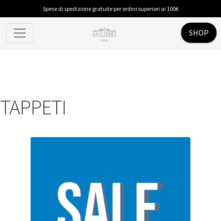
Spese di spedizione gratuite per ordini superiori ai 100€
SHOP
TAPPETI