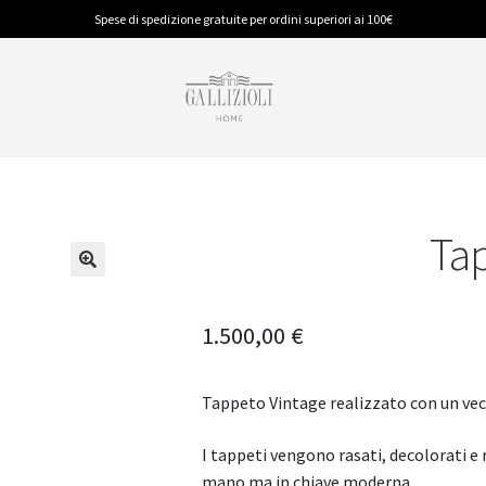
Spese di spedizione gratuite per ordini superiori ai 100€
Ta
BAGNO
PIUMINI E GUANCIALI
CUCINA
Accappatoi
Piumino Anallergico
Accessori
Spugna
Piumino in Piuma
Tappeti
1.500,00
€
Tappeti
Tovaglie
Tappeto Vintage realizzato con un vec
I tappeti vengono rasati, decolorati e 
mano ma in chiave moderna.