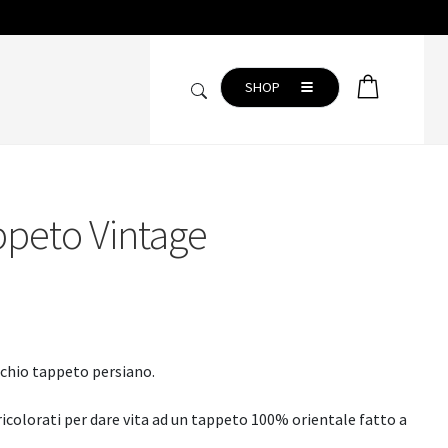
SHOP
ppeto Vintage
CAMERA DA LETTO
Copripiumini
Completo lenzuola
Coperte
chio tappeto persiano.
Plaid
Trapunte
ricolorati per dare vita ad un tappeto 100% orientale fatto a