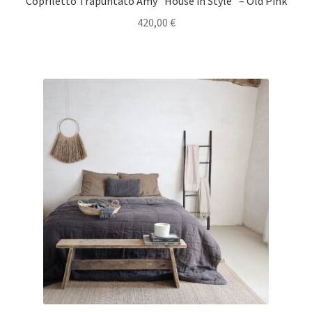
Copriletto Trapuntato Amy “House in Style” – Old Pink
420,00
€