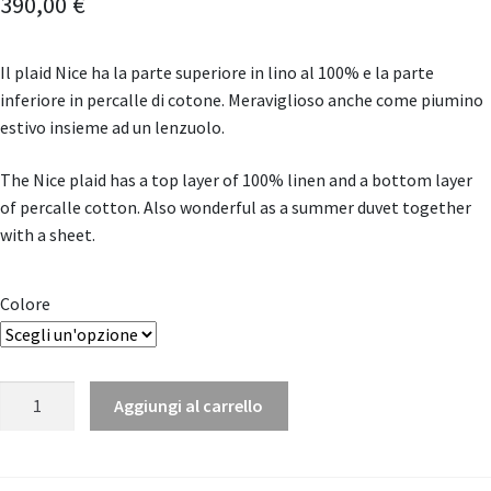
390,00
€
Il plaid Nice ha la parte superiore in lino al 100% e la parte
inferiore in percalle di cotone. Meraviglioso anche come piumino
estivo insieme ad un lenzuolo.
The Nice plaid has a top layer of 100% linen and a bottom layer
of percalle cotton. Also wonderful as a summer duvet together
with a sheet.
Colore
Copriletto
Aggiungi al carrello
Trapuntato
Nice
"House