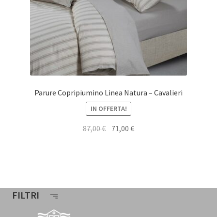
Parure Copripiumino Linea Natura – Cavalieri
IN OFFERTA!
Il
Il
87,00
€
71,00
€
prezzo
prezzo
originale
attuale
era:
è:
87,00 €.
71,00 €.
FILTRI