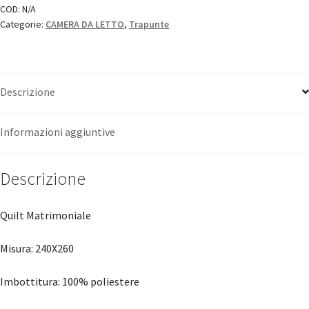
in
COD:
N/A
Categorie:
CAMERA DA LETTO
,
Trapunte
Style"
quantità
Descrizione
Informazioni aggiuntive
Descrizione
Quilt Matrimoniale
Misura: 240X260
Imbottitura: 100% poliestere