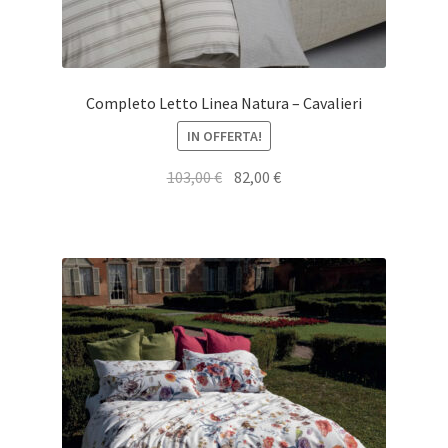
Completo Letto Linea Natura – Cavalieri
IN OFFERTA!
Il
Il
103,00
€
82,00
€
prezzo
prezzo
originale
attuale
era:
è:
103,00 €.
82,00 €.