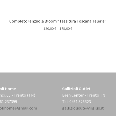
Completo lenzuola Bloom “Tessitura Toscana Telerie”
120,00
€
–
178,00
€
ioli Home
Gallizioli Outlet
nci, 65 - Trento (TN)
Bren Center - Trento TN
461 237399
Tel: 0461 826323
ziolihome@gmail.com
gallizioliout@virgilio.it