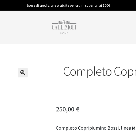
Spese di spedizione gratuite per ordini superiori ai 100€
Completo Copri
BAGNO
PIUMINI E GUANCIALI
CUCINA
Accappatoi
Piumino Anallergico
Accessori
Spugna
Piumino in Piuma
Tappeti
Tappeti
Tovaglie
250,00
€
Completo Copripiumino Bossi, linea
M