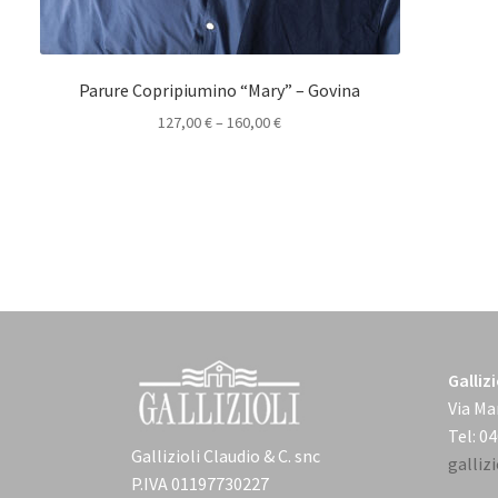
Parure Copripiumino “Mary” – Govina
127,00
€
–
160,00
€
Galliz
Via Ma
Tel: 0
Gallizioli Claudio & C. snc
galli
P.IVA 01197730227