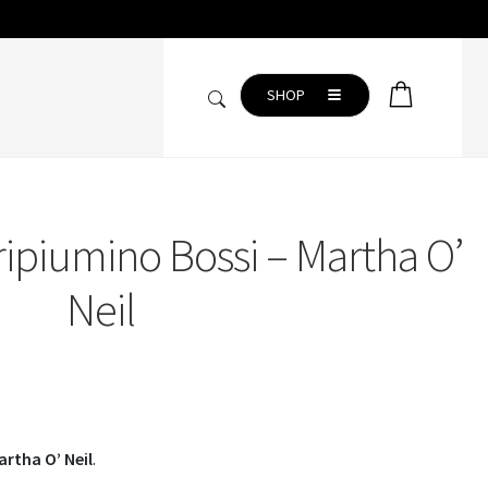
SHOP
piumino Bossi – Martha O’
CAMERA DA LETTO
Copripiumini
Neil
Completo lenzuola
Coperte
Plaid
Trapunte
artha O’ Neil
.