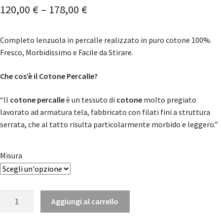
120,00
€
–
178,00
€
Completo lenzuola in percalle realizzato in puro cotone 100%.
Fresco, Morbidissimo e Facile da Stirare.
Che cos’è il Cotone Percalle?
“Il
cotone percalle
è un tessuto di
cotone
molto pregiato
lavorato ad armatura tela, fabbricato con filati fini a struttura
serrata, che al tatto risulta particolarmente morbido e leggero.”
Misura
Completo
Aggiungi al carrello
Lenzuola
Paseo