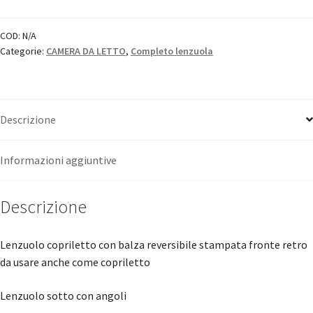
"Tessitura
Toscana
COD:
N/A
Categorie:
CAMERA DA LETTO
,
Completo lenzuola
Telerie"
quantità
Descrizione
Informazioni aggiuntive
Descrizione
Lenzuolo copriletto con balza reversibile stampata fronte retro
da usare anche come copriletto
Lenzuolo sotto con angoli