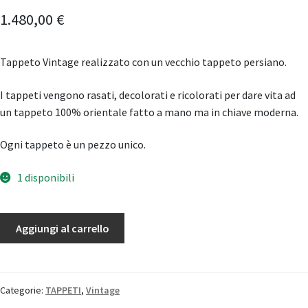
1.480,00
€
Tappeto Vintage realizzato con un vecchio tappeto persiano.
I tappeti vengono rasati, decolorati e ricolorati per dare vita ad
un tappeto 100% orientale fatto a mano ma in chiave moderna.
Ogni tappeto è un pezzo unico.
1 disponibili
Tappeto
Aggiungi al carrello
Vintage
quantità
Categorie:
TAPPETI
,
Vintage