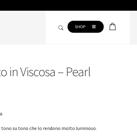
SHOP
 in Viscosa – Pearl
CAMERA DA LETTO
Copripiumini
Completo lenzuola
Coperte
a.
Plaid
Trapunte
i tono su tono che lo rendono molto luminoso.