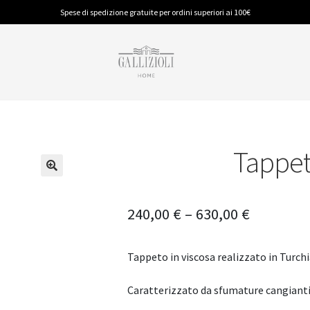
Spese di spedizione gratuite per ordini superiori ai 100€
Tappeto
BAGNO
PIUMINI E GUANCIALI
CUCINA
Accappatoi
Piumino Anallergico
Accessori
Spugna
Piumino in Piuma
Tappeti
240,00
€
–
630,00
€
Tappeti
Tovaglie
Tappeto in viscosa realizzato in Turchi
Caratterizzato da sfumature cangiant