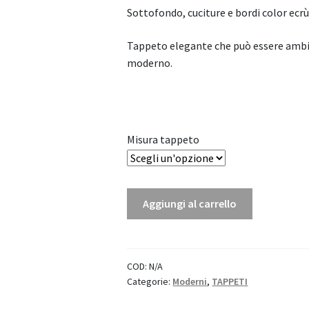
Sottofondo, cuciture e bordi color ecrù
Tappeto elegante che può essere ambi
moderno.
Misura tappeto
Tappeto
Aggiungi al carrello
in
Viscosa
-
Pearl
COD:
N/A
Categorie:
Moderni
,
TAPPETI
quantità