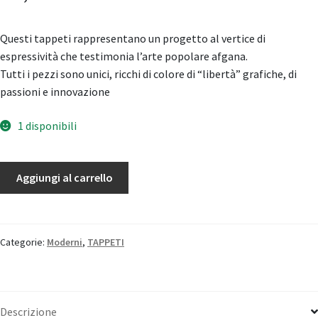
Questi tappeti rappresentano un progetto al vertice di
espressività che testimonia l’arte popolare afgana.
Tutti i pezzi sono unici, ricchi di colore di “libertà” grafiche, di
passioni e innovazione
1 disponibili
Taimany
Aggiungi al carrello
quantità
Categorie:
Moderni
,
TAPPETI
Descrizione