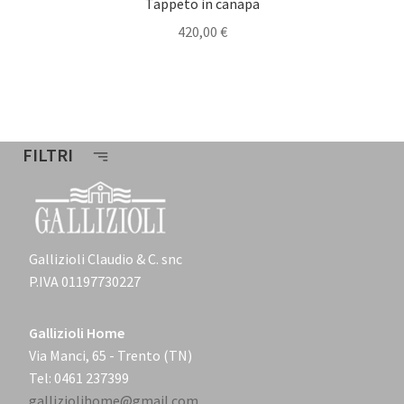
Tappeto in canapa
420,00
€
FILTRI
Gallizioli Claudio & C. snc
P.IVA 01197730227
Gallizioli Home
Via Manci, 65 - Trento (TN)
Tel: 0461 237399
galliziolihome@gmail.com