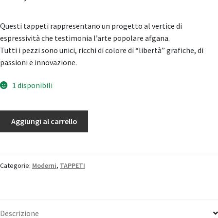
Questi tappeti rappresentano un progetto al vertice di
espressività che testimonia l’arte popolare afgana.
Tutti i pezzi sono unici, ricchi di colore di “libertà” grafiche, di
passioni e innovazione.
1 disponibili
Taimany
Aggiungi al carrello
quantità
Categorie:
Moderni
,
TAPPETI
Descrizione