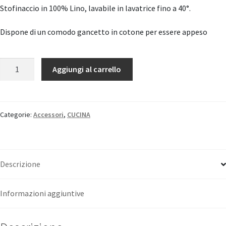
Stofinaccio in 100% Lino, lavabile in lavatrice fino a 40°.
Dispone di un comodo gancetto in cotone per essere appeso
Strofinaccio
Aggiungi al carrello
in
Lino
Semiramide-
Camaleonte
Categorie:
Accessori
,
CUCINA
"Tessitura
Toscana
Telerie"
Descrizione
quantità
Informazioni aggiuntive