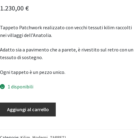
1.230,00
€
Tappeto Patchwork realizzato con vecchi tessuti kilim raccolti
nei villaggi dell’Anatolia.
Adatto sia a pavimento che a parete, è rivestito sul retro con un
tessuto di sostegno.
Ogni tappeto è un pezzo unico.
1 disponibili
Patchwork
Aggiungi al carrello
Kilim
Anatolico
quantità
Categorie:
Kilim
,
Moderni
,
TAPPETI