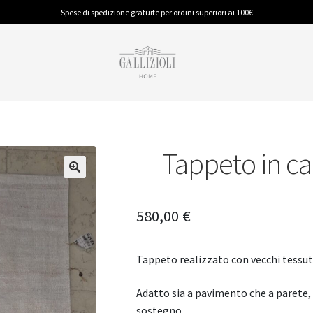
Spese di spedizione gratuite per ordini superiori ai 100€
Tappeto in c
BAGNO
PIUMINI E GUANCIALI
CUCINA
Accappatoi
Piumino Anallergico
Accessori
Spugna
Piumino in Piuma
Tappeti
580,00
€
Tappeti
Tovaglie
Tappeto realizzato con vecchi tessuti 
Adatto sia a pavimento che a parete, è
sostegno.