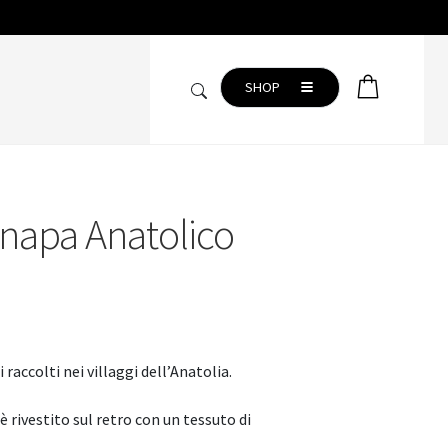
SHOP
anapa Anatolico
CAMERA DA LETTO
Copripiumini
Completo lenzuola
Coperte
raccolti nei villaggi dell’Anatolia.
Plaid
Trapunte
 rivestito sul retro con un tessuto di