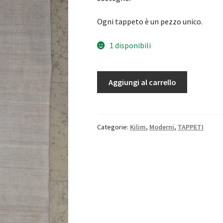
Ogni tappeto è un pezzo unico.
1 disponibili
Tappeto
Aggiungi al carrello
in
canapa
Anatolico
quantità
Categorie:
Kilim
,
Moderni
,
TAPPETI