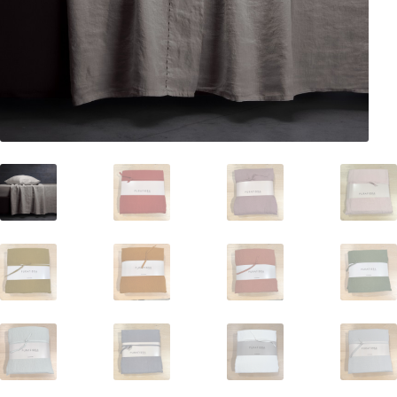
CAMERA DA LETTO
Copripiumini
Completo lenzuola
Coperte
Plaid
Trapunte