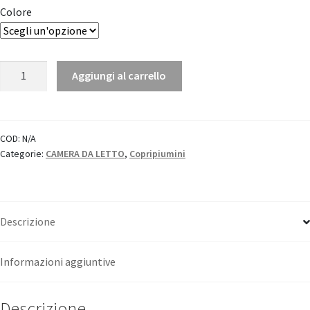
Colore
Parure
Aggiungi al carrello
copripiumino
100%
lino
quantità
COD:
N/A
Categorie:
CAMERA DA LETTO
,
Copripiumini
Descrizione
Informazioni aggiuntive
Descrizione