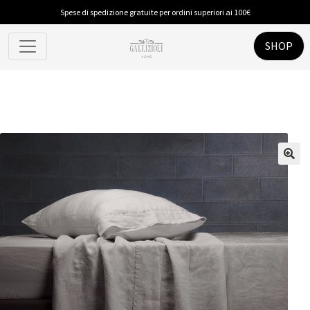
Spese di spedizione gratuite per ordini superiori ai 100€
Spugna
Tappeti
SHOP
PIUMINI E GUANCIALI
Piumino Anallergico
Piumino in Piuma
CUCINA
Accessori
Tappeti
Tovaglie