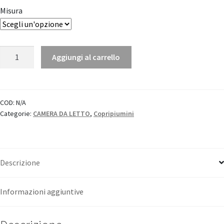
Misura
Parure
Aggiungi al carrello
copripiumino
Finisterrae
"Tessitura
Toscana
COD:
N/A
Categorie:
CAMERA DA LETTO
,
Copripiumini
Telerie"
quantità
Descrizione
Informazioni aggiuntive