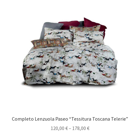
era:
è:
103,00 €.
82,00 €.
Completo Lenzuola Paseo “Tessitura Toscana Telerie”
120,00
€
–
178,00
€