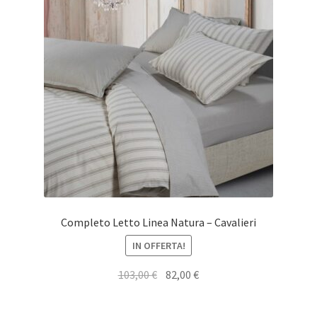
Completo Letto Linea Natura – Cavalieri
IN OFFERTA!
Il
Il
103,00
€
82,00
€
prezzo
prezzo
originale
attuale