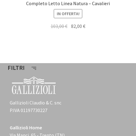
Completo Letto Linea Natura – Cavalieri
IN OFFERTA!
Il
Il
103,00
€
82,00
€
prezzo
prezzo
originale
attuale
era:
è:
103,00 €.
82,00 €.
FILTRI
Gallizioli Claudio & C. snc
P.IVA 01197730227
Gallizioli Home
Via Manci, 65 - Trento (TN)