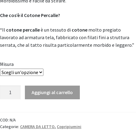
Morbidissimo e Facile da Stirare.
Che cos’è il Cotone Percalle?
“Il
cotone percalle
è un tessuto di
cotone
molto pregiato
lavorato ad armatura tela, fabbricato con filati fini a struttura
serrata, che al tatto risulta particolarmente morbido e leggero.”
Misura
Parure
Aggiungi al carrello
Copripiumino
Coco
"Tessitura
Toscana
COD:
N/A
Categorie:
CAMERA DA LETTO
,
Copripiumini
Telerie"
quantità