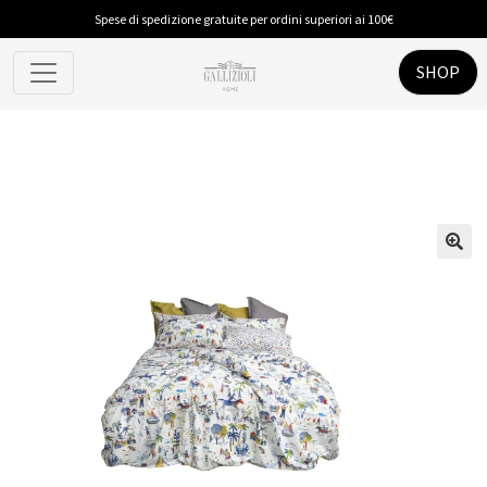
Spese di spedizione gratuite per ordini superiori ai 100€
SHOP