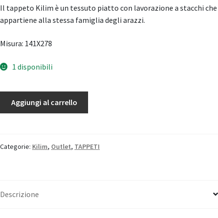
Il tappeto Kilim è un tessuto piatto con lavorazione a stacchi che
appartiene alla stessa famiglia degli arazzi.
Misura: 141X278
1 disponibili
Kilim
Aggiungi al carrello
Qashqai
quantità
Categorie:
Kilim
,
Outlet
,
TAPPETI
Descrizione