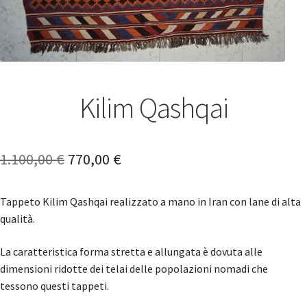
Kilim Qashqai
Il
Il
1.100,00
€
770,00
€
prezzo
prezzo
Tappeto Kilim Qashqai realizzato a mano in Iran con lane di alta
originale
attuale
qualità.
era:
è:
La caratteristica forma stretta e allungata è dovuta alle
1.100,00 €.
770,00 €.
dimensioni ridotte dei telai delle popolazioni nomadi che
tessono questi tappeti.