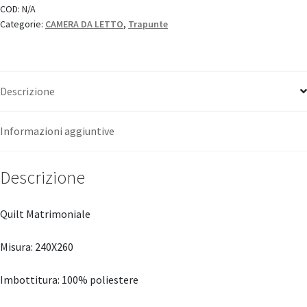
in
COD:
N/A
Categorie:
CAMERA DA LETTO
,
Trapunte
Style"
quantità
Descrizione
Informazioni aggiuntive
Descrizione
Quilt Matrimoniale
Misura: 240X260
Imbottitura: 100% poliestere