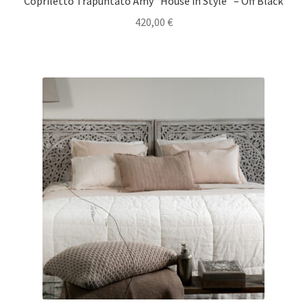
Copriletto Trapuntato Amy “House in Style” – Off Black
420,00
€