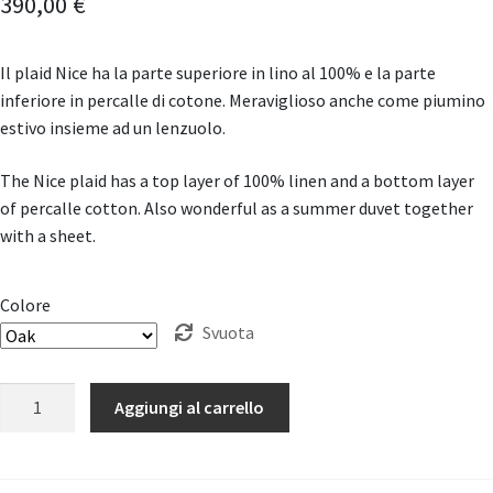
390,00
€
Il plaid Nice ha la parte superiore in lino al 100% e la parte
inferiore in percalle di cotone. Meraviglioso anche come piumino
estivo insieme ad un lenzuolo.
The Nice plaid has a top layer of 100% linen and a bottom layer
of percalle cotton. Also wonderful as a summer duvet together
with a sheet.
Colore
Svuota
Copriletto
Aggiungi al carrello
Trapuntato
Nice
"House