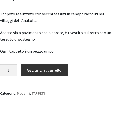
Tappeto realizzato con vecchi tessuti in canapa raccolti nei
villaggi dell’Anatolia.
Adatto sia a pavimento che a parete, è rivestito sul retro con un
tessuto di sostegno.
Ogni tappeto è un pezzo unico.
Canapa
Aggiungi al carrello
Patchwork
quantità
Categorie:
Moderni
,
TAPPETI