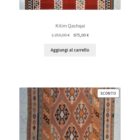
Kilim Qashqai
Il
Il
1.250,00
€
875,00
€
prezzo
prezzo
originale
attuale
Aggiungi al carrello
era:
è:
1.250,00 €.
875,00 €.
PRODOTTO
SCONTO
IN
VENDITA