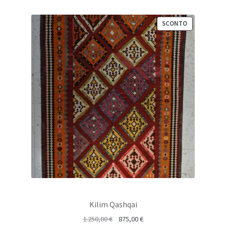
PRODOTTO
SCONTO
IN
VENDITA
Kilim Qashqai
Il
Il
1.250,00
€
875,00
€