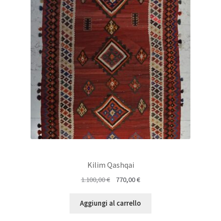
VENDITA
Kilim Qashqai
Il
Il
1.100,00
€
770,00
€
prezzo
prezzo
originale
attuale
Aggiungi al carrello
era:
è: