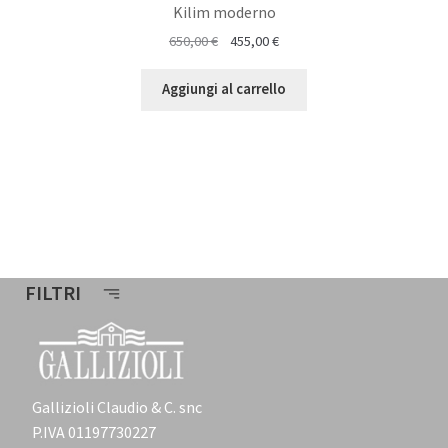
Kilim moderno
Il
Il
650,00
€
455,00
€
prezzo
prezzo
originale
attuale
Aggiungi al carrello
era:
è:
650,00 €.
455,00 €.
FILTRI
Gallizioli Claudio & C. snc
P.IVA 01197730227