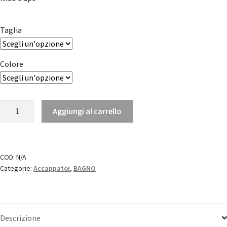
Taglia
Colore
Accappatoio
Aggiungi al carrello
"Nettare"
nido
d'ape
quantità
COD:
N/A
Categorie:
Accappatoi
,
BAGNO
Descrizione