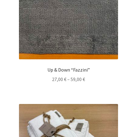
Up & Down “Fazzini”
27,00
€
–
59,00
€