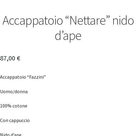
Accappatoio “Nettare” nido
d’ape
87,00
€
Accappatoio “Fazzini”
Uomo/donna
100% cotone
Con cappuccio
Nido d’ape